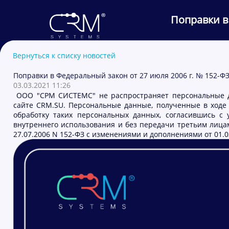
Поправки в
Вернуться к списку новостей
Поправки в Федеральный закон от 27 июля 2006 г. № 152-Ф
03.03.2021 11:26
ООО "СРМ СИСТЕМС" не распространяет персональные да
сайте CRM.SU. Персональные данные, полученные в ходе 
обработку таких персональных данных, согласившись с 
внутреннего использования и без передачи третьим лица
27.07.2006 N 152-ФЗ с изменениями и дополнениями от 01.03