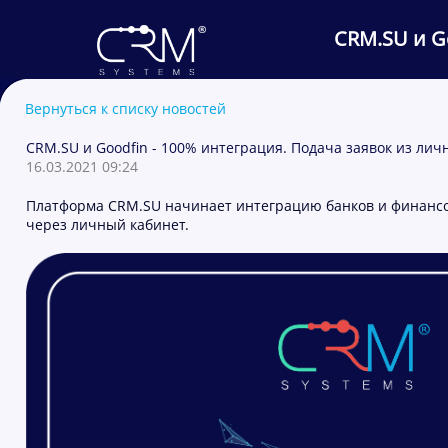
CRM.SU и Go
Вернуться к списку новостей
CRM.SU и Goodfin - 100% интеграция. Подача заявок из личн
16.03.2021 09:24
Платформа CRM.SU начинает интеграцию банков и финансов
через личный кабинет.