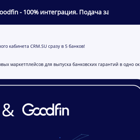
odfin - 100% интеграция. Подача заявок из л
ого кабинета CRM.SU сразу в 5 банков!
ых маркетплейсов для выпуска банковских гарантий в одно о