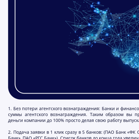
1. Без потери агентского вознаграждения: Банки и финанс
суммы агентского вознаграждения. Таким образом вы пр
деньги компании до 100% просто делая свою работу выпуск
2. Подача заявки в 1 клик сразу в 5 банков: (ПАО Банк «
Банк», ПАО «РГС Банк»). Список банков до конца года увеличи